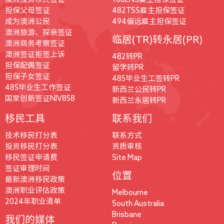
担保父母签证
482TSS雇主担保签证
成为澳洲公民
494偏远雇主担保签证
澳洲旅游、探亲签证
临居(TR)转永居(PR)
澳洲商务考察签证
澳洲签证拒签上诉
482转PR
担保配偶签证
留学转PR
担保子女签证
485毕业生工签转PR
485毕业生工作签证
新西兰公民转PR
国家创新签证NIV858
新西兰永居转PR
移民工具
联系我们
技术移民打分表
联系方式
投资移民打分表
资质审核
移民签证申请费
Site Map
签证审理时间
位置
最新澳洲移民政策
澳洲职业评估政策
Melbourne
2024年职业清单
South Australia
Brisbane
我们的媒体