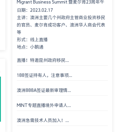
Migrant Business Summit 暨麦尔肯23周年午
日期：2023.02.17
餐会 Montgomery International Consultant
主讲：澳洲主要几个州政府主管商业投资移民
23rd An...
的官员、麦尔肯成功客户、澳洲华人商会代表
等
形式：线上直播
地点：小鹅通
直播！特邀昆州政府移民...
188签证持有人，注意事项...
澳洲888A签证最新审理情...
MINT专题直播境外申请人...
澳洲急需技术人员加入！...