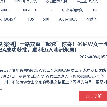
案例
MINT项目案例
家庭团聚案例
雇主担保案例
C-888C
188E-888E
132
职业评估案例
190
TR（原457）
186
500
500转188A
PR续签
功案例】一路双重“超速”惊喜！悉尼W女士
88A成功获批，顺利迈入澳洲永居！
2026年08月05
 news / 麦尔肯喜报祝贺W女士全家888A成功上岸 永居获批之路
6年7月27日，恭喜来自辽宁的W女士及家人顺利获批888A永居签
这一刻，不仅为W女士全家的移民之路画上了圆满的句号，更是
.
点击了解