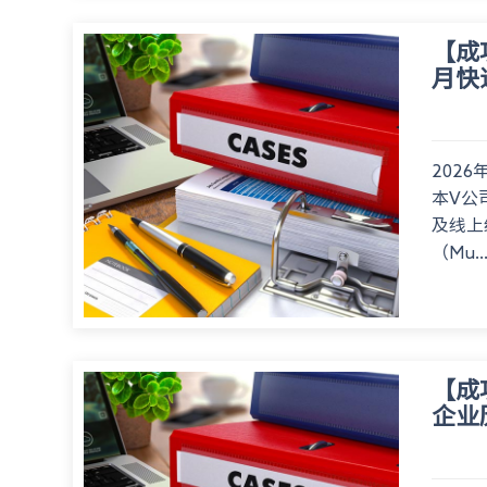
【成
月快
202
本V公
及线上
（Mu..
【成
企业