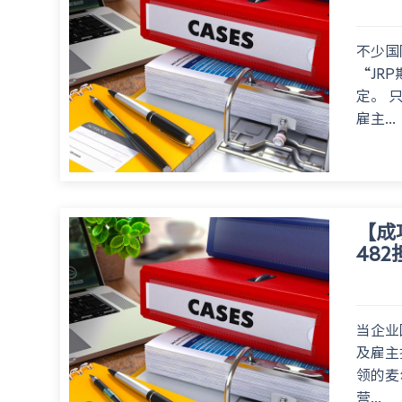
不少国际
“JRP
定。 
雇主...
【成
48
当企业
及雇主
领的麦
营...