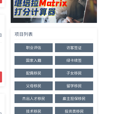
项目列表
日
职业评估
访客签证
国家入籍
绿卡续签
配偶移民
子女移民
父母移民
留学移民
杰出人才移民
雇主担保移民
技术移民
投资类移民