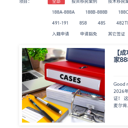
项目：
全部
投资移民案例
技术移民
188A-888A
188B-888B
188
491-191
858
485
482
入籍申请
申请豁免
其它签证
【成
家8
Good
202
证！ 
麦尔肯..