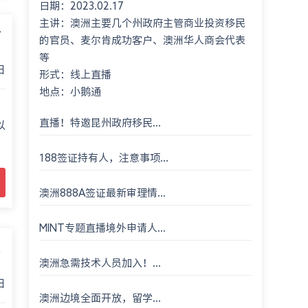
日期：2023.02.17
餐会 Montgomery International Consultant
主讲：澳洲主要几个州政府主管商业投资移民
23rd An...
个
的官员、麦尔肯成功客户、澳洲华人商会代表
等
日
形式：线上直播
地点：小鹅通
直播！特邀昆州政府移民...
以
188签证持有人，注意事项...
澳洲888A签证最新审理情...
MINT专题直播境外申请人...
澳洲急需技术人员加入！...
日
澳洲边境全面开放，留学...