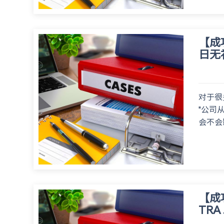
【成
日无
对于很
"公司
会不会
【成
TRA 