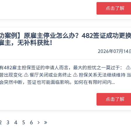
点击了解
功案例】原雇主停业怎么办？482签证成功更
雇主，无补料获批！
2026年07月14
有482雇主担保签证的申请人而言，最大的担忧之一莫过于： ⚠️
营出现变化 ⚠️ 餐厅关闭或业务终止 ⚠️ 担保关系无法继续维持 
会突然中断，签证也可能面临影响。如何在有限时间内...
点击了解
2
3
4
5
6