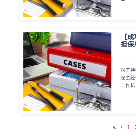
【成
担保
对于持
雇主经
工作机
1