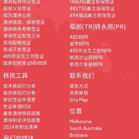
澳洲投资移民签证
186ENS雇主担保签证
担保父母签证
482TSS雇主担保签证
成为澳洲公民
494偏远雇主担保签证
澳洲旅游、探亲签证
临居(TR)转永居(PR)
澳洲商务考察签证
澳洲签证拒签上诉
482转PR
担保配偶签证
留学转PR
担保子女签证
485毕业生工签转PR
485毕业生工作签证
新西兰公民转PR
国家创新签证NIV858
新西兰永居转PR
移民工具
联系我们
技术移民打分表
联系方式
投资移民打分表
资质审核
移民签证申请费
Site Map
签证审理时间
位置
最新澳洲移民政策
澳洲职业评估政策
Melbourne
2024年职业清单
South Australia
Brisbane
我们的媒体