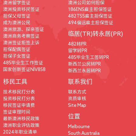
澳洲留学签证
澳洲公司如何担保
澳洲投资移民签证
186ENS雇主担保签证
担保父母签证
482TSS雇主担保签证
成为澳洲公民
494偏远雇主担保签证
澳洲旅游、探亲签证
临居(TR)转永居(PR)
澳洲商务考察签证
澳洲签证拒签上诉
482转PR
担保配偶签证
留学转PR
担保子女签证
485毕业生工签转PR
485毕业生工作签证
新西兰公民转PR
国家创新签证NIV858
新西兰永居转PR
移民工具
联系我们
技术移民打分表
联系方式
投资移民打分表
资质审核
移民签证申请费
Site Map
签证审理时间
位置
最新澳洲移民政策
澳洲职业评估政策
Melbourne
2024年职业清单
South Australia