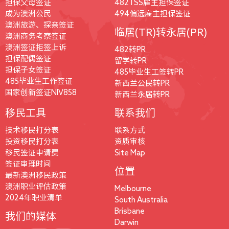
担保父母签证
482TSS雇主担保签证
成为澳洲公民
494偏远雇主担保签证
澳洲旅游、探亲签证
临居(TR)转永居(PR)
澳洲商务考察签证
澳洲签证拒签上诉
482转PR
担保配偶签证
留学转PR
担保子女签证
485毕业生工签转PR
485毕业生工作签证
新西兰公民转PR
国家创新签证NIV858
新西兰永居转PR
移民工具
联系我们
技术移民打分表
联系方式
投资移民打分表
资质审核
移民签证申请费
Site Map
签证审理时间
位置
最新澳洲移民政策
澳洲职业评估政策
Melbourne
2024年职业清单
South Australia
Brisbane
我们的媒体
Darwin