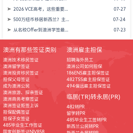
2026 VCE高考，这些重要...
07-27
500万纽币移居新西兰？主...
07-24
从名校Offer到澳洲学签最...
07-23
澳洲有那些签证类别
澳洲雇主担保
澳洲技术移民签证
招聘海外员工
澳洲留学签证
澳洲公司如何担保
澳洲投资移民签证
186ENS雇主担保签证
担保父母签证
482TSS雇主担保签证
成为澳洲公民
494偏远雇主担保签证
澳洲旅游、探亲签证
临居(TR)转永居(PR)
澳洲商务考察签证
澳洲签证拒签上诉
482转PR
担保配偶签证
留学转PR
担保子女签证
485毕业生工签转PR
485毕业生工作签证
新西兰公民转PR
国家创新签证NIV858
新西兰永居转PR