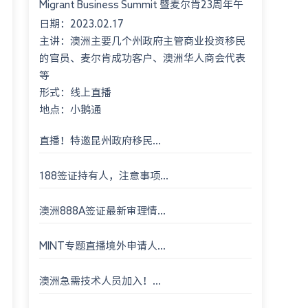
Migrant Business Summit 暨麦尔肯23周年午
日期：2023.02.17
餐会 Montgomery International Consultant
主讲：澳洲主要几个州政府主管商业投资移民
23rd An...
的官员、麦尔肯成功客户、澳洲华人商会代表
等
形式：线上直播
地点：小鹅通
直播！特邀昆州政府移民...
188签证持有人，注意事项...
澳洲888A签证最新审理情...
MINT专题直播境外申请人...
澳洲急需技术人员加入！...