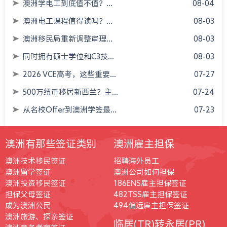
澳洲学电工到底值不值？...
08-04
澳洲电工课程值得读吗？...
08-03
澳洲移民局重新调整审理...
08-03
同时拥有硕士学位和C3技...
08-03
2026 VCE高考，这些重要...
07-27
500万纽币移居新西兰？主...
07-24
从名校Offer到澳洲学签最...
07-23
澳洲有那些签证类别
澳洲雇主担保
澳洲技术移民签证
招聘海外员工
澳洲留学签证
澳洲公司如何担保
澳洲投资移民签证
186ENS雇主担保签证
担保父母签证
482TSS雇主担保签证
成为澳洲公民
494偏远雇主担保签证
澳洲旅游、探亲签证
临居(TR)转永居(PR)