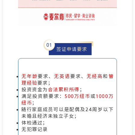
0
1
签证申请要求
无年龄
要求、
无英语
要求、
无经商
和
管
理经验
要求；
投资资金为
合法累积所得
；
满足投资额要求：
500万纽币
或
1000万
纽币
；
随行家庭成员可以是配偶及24周岁以下
未婚且经济未独立子女；
体检通过；
无犯罪记录