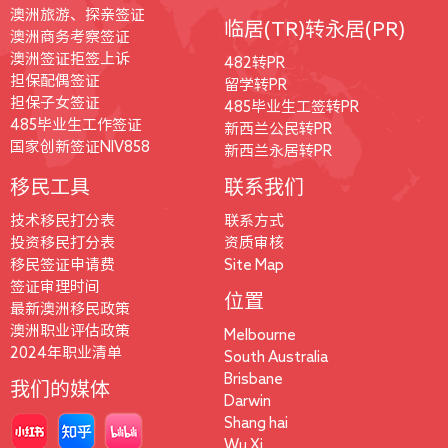
澳洲旅游、探亲签证
临居(TR)转永居(PR)
澳洲商务考察签证
澳洲签证拒签上诉
482转PR
担保配偶签证
留学转PR
担保子女签证
485毕业生工签转PR
485毕业生工作签证
新西兰公民转PR
国家创新签证NIV858
新西兰永居转PR
移民工具
联系我们
技术移民打分表
联系方式
投资移民打分表
资质审核
移民签证申请费
Site Map
签证审理时间
位置
最新澳洲移民政策
澳洲职业评估政策
Melbourne
2024年职业清单
South Australia
Brisbane
我们的媒体
Darwin
Shang hai
Wu Xi