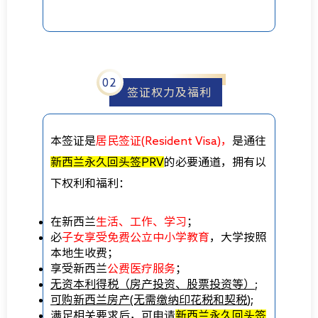
0
2
签证权力及福利
本签证是
居民签证(Resident Visa)，
是通往
新西兰永久回头签PRV
的必要通道，拥有以
下权利和福利：
在新西兰
生活、工作、学习
；
必
子女享受免费公立中小学教育
，大学按照
本地生收费；
享受新西兰
公费医疗服务
；
无资本利得税（房产投资、股票投资等）
;
可购新西兰房产(无需缴纳印花税和契税);
满足相关要求后，可申请
新西兰永久回头签