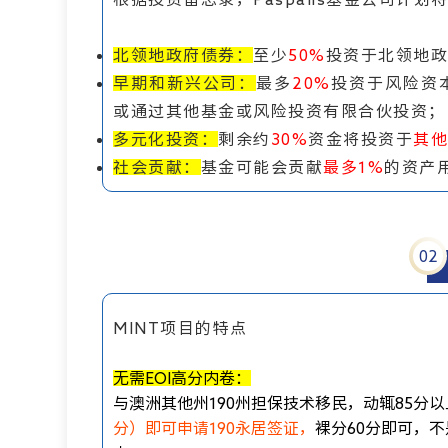
北领地政府债券：
至少
50%
投资于北领地政
早期和新兴公司：
最多
20%
投资于风险资
或通过其他基金或风险投资有限合伙投资；
多元化投资：
剩余约
30%
资金将投资于
其他
社会贡献：
基金可能会贡献
最多1%
的资产
0
2
MINT项目的特点
无需EOI高分内卷：
与澳洲其他州190州担保技术移民，动辄85分
分）即可申请190永居签证，
裸分60分即可，