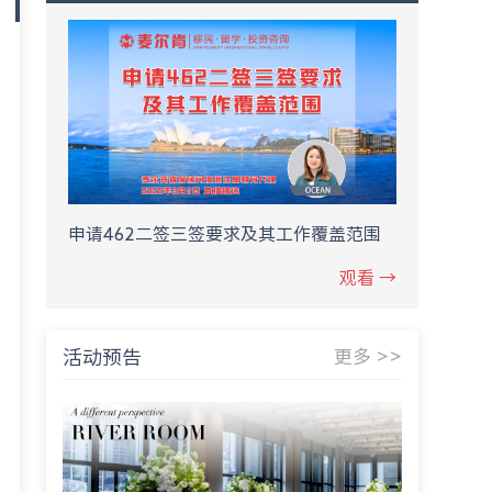
申请462二签三签要求及其工作覆盖范围
观看 →
活动预告
更多 >>