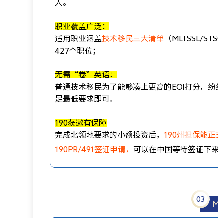
人。
职业覆盖广泛：
适用职业涵盖
技术移民三大清单
（MLTSSL/
427个职位；
无需“卷”英语：
普通技术移民为了能够凑上更高的EOI打分，纷纷
足最低要求即可。
190获邀有保障
完成北领地要求的小额投资后，
190州担保能
190PR/491
签证申请，
可以在中国等待签证下
0
3