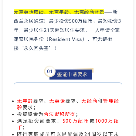
无需英语成绩、无需年龄、无需经商背景
——新
西兰永居通道！最少投资500万纽币，最短投资3
年，最少居住21天超短居住要求，一人申请全家
速获居民身份（Resident Visa），可无缝衔
接‘永久回头签’！
0
1
签证申请要求
无年龄
要求、
无英语
要求、
无经商
和
管理经
验
要求；
投资资金为
合法累积所得
；
满足投资额要求：
500万纽币
或
1000万纽
币
；
随行家庭成员可以是配偶及24周岁以下未