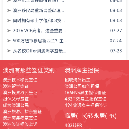
澳洲电工课程值得读吗？...
08-03
澳洲移民局重新调整审理...
08-03
同时拥有硕士学位和C3技...
08-03
2026 VCE高考，这些重要...
07-27
500万纽币移居新西兰？主...
07-24
从名校Offer到澳洲学签最...
07-23
澳洲有那些签证类别
澳洲雇主担保
澳洲技术移民签证
招聘海外员工
澳洲留学签证
澳洲公司如何担保
澳洲投资移民签证
186ENS雇主担保签证
担保父母签证
482TSS雇主担保签证
成为澳洲公民
494偏远雇主担保签证
澳洲旅游、探亲签证
临居(TR)转永居(PR)
澳洲商务考察签证
澳洲签证拒签上诉
482转PR