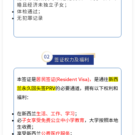
婚且经济未独立子女；
体检通过；
无犯罪记录
0
2
签证权力及福利
本签证是
居民签证(Resident Visa)，
是通往
新西
兰永久回头签PRV
的必要通道，拥有以下权利和
福利：
在新西兰
生活、工作、学习
；
必
子女享受免费公立中小学教育
，大学按照本地
生收费；
享受新西兰
公费医疗服务
；