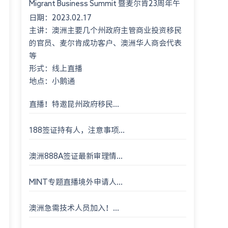
Migrant Business Summit 暨麦尔肯23周年午
日期：2023.02.17
餐会 Montgomery International Consultant
主讲：澳洲主要几个州政府主管商业投资移民
23rd An...
的官员、麦尔肯成功客户、澳洲华人商会代表
等
形式：线上直播
地点：小鹅通
直播！特邀昆州政府移民...
188签证持有人，注意事项...
澳洲888A签证最新审理情...
MINT专题直播境外申请人...
澳洲急需技术人员加入！...