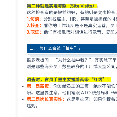
第二种就是实地考察（Site Visits）
。
这种检查有的是提前约好，有的则是突击检查
1.访谈：
分别找雇主、HR，甚至是被担保的 4
2.核查：
看你的工作场所是不是真实运营，员
3.取证：
他们有权现场对谈话进行录音，复印
二、 为什么会被“抽中”？
很多老板问：“为什么抽中我？” 其实除了
别是那些海外员工数量较多的工厂或大型公司
调查时，官员手里主要握着两条“红线”：
第一是薪资：
你发给员工的工资，绝对不能低
酬。这里要注意，他们常跟 ATO 税务局和 
第二是岗位真实性：
这是重灾区！如果你提名
违规。