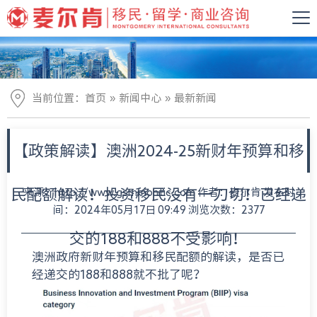
»
»
当前位置：
首页
新闻中心
最新新闻
【政策解读】澳洲2024-25新财年预算和移
民配额解读！投资移民没有一刀切！已经递
来源：http://www.gsmmontic.com 作者：麦尔肯 发布时
间：2024年05月17日 09:49 浏览次数：2377
交的188和888不受影响！
澳洲政府新财年预算和移民配额的解读，是否已
经递交的188和888就不批了呢？