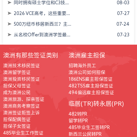
同时拥有硕士学位和C3技...
08-03
2026 VCE高考，这些重要...
07-27
500万纽币移居新西兰？主...
07-24
从名校Offer到澳洲学签最...
07-23
澳洲有那些签证类别
澳洲雇主担保
澳洲技术移民签证
招聘海外员工
澳洲留学签证
澳洲公司如何担保
澳洲投资移民签证
186ENS雇主担保签证
担保父母签证
482TSS雇主担保签证
成为澳洲公民
494偏远雇主担保签证
澳洲旅游、探亲签证
临居(TR)转永居(PR)
澳洲商务考察签证
澳洲签证拒签上诉
482转PR
担保配偶签证
留学转PR
担保子女签证
485毕业生工签转PR
485毕业生工作签证
新西兰公民转PR