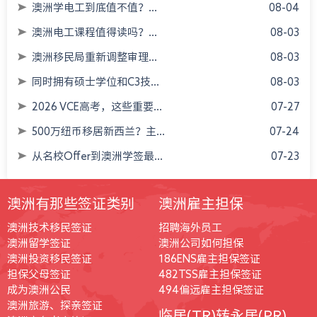
澳洲学电工到底值不值？...
08-04
澳洲电工课程值得读吗？...
08-03
澳洲移民局重新调整审理...
08-03
同时拥有硕士学位和C3技...
08-03
2026 VCE高考，这些重要...
07-27
500万纽币移居新西兰？主...
07-24
从名校Offer到澳洲学签最...
07-23
澳洲有那些签证类别
澳洲雇主担保
澳洲技术移民签证
招聘海外员工
澳洲留学签证
澳洲公司如何担保
澳洲投资移民签证
186ENS雇主担保签证
担保父母签证
482TSS雇主担保签证
成为澳洲公民
494偏远雇主担保签证
澳洲旅游、探亲签证
临居(TR)转永居(PR)