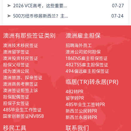
2026 VCE高考，这些重要...
07-27
500万纽币移居新西兰？主...
07-24
澳洲有那些签证类别
澳洲雇主担保
澳洲技术移民签证
招聘海外员工
澳洲留学签证
澳洲公司如何担保
澳洲投资移民签证
186ENS雇主担保签证
担保父母签证
482TSS雇主担保签证
成为澳洲公民
494偏远雇主担保签证
澳洲旅游、探亲签证
临居(TR)转永居(PR)
澳洲商务考察签证
澳洲签证拒签上诉
482转PR
担保配偶签证
留学转PR
担保子女签证
485毕业生工签转PR
485毕业生工作签证
新西兰公民转PR
国家创新签证NIV858
新西兰永居转PR
移民工具
联系我们