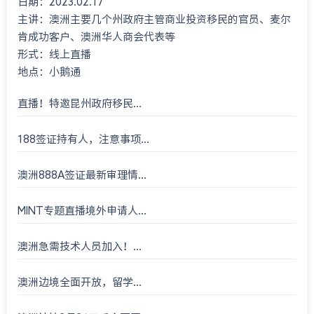
日期：2023.02.17
International Consultant 23rd An...
主讲：澳洲主要几个州政府主管商业投资移民的官员、麦尔
肯成功客户、澳洲华人商会代表等
形式：线上直播
地点：小鹅通
直播！特邀昆州政府移民...
188签证持有人，注意事项...
澳洲888A签证最新审理情...
MINT专题直播境外申请人...
澳洲急需技术人员加入！...
澳洲边境全面开放，留学...