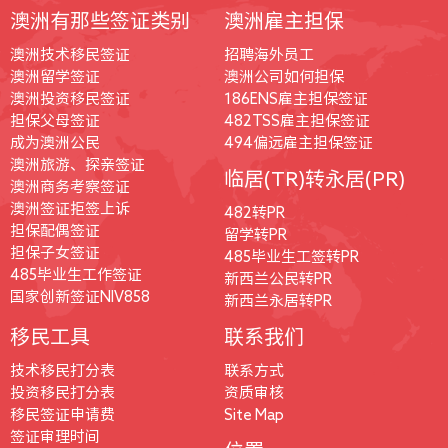
澳洲有那些签证类别
澳洲雇主担保
澳洲技术移民签证
招聘海外员工
澳洲留学签证
澳洲公司如何担保
澳洲投资移民签证
186ENS雇主担保签证
担保父母签证
482TSS雇主担保签证
成为澳洲公民
494偏远雇主担保签证
澳洲旅游、探亲签证
临居(TR)转永居(PR)
澳洲商务考察签证
澳洲签证拒签上诉
482转PR
担保配偶签证
留学转PR
担保子女签证
485毕业生工签转PR
485毕业生工作签证
新西兰公民转PR
国家创新签证NIV858
新西兰永居转PR
移民工具
联系我们
技术移民打分表
联系方式
投资移民打分表
资质审核
移民签证申请费
Site Map
签证审理时间