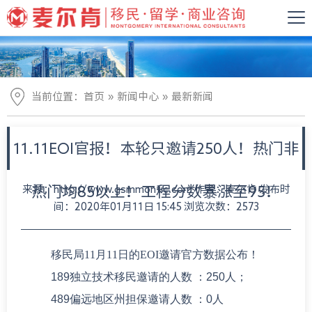
»
»
当前位置：
首页
新闻中心
最新新闻
11.11EOI官报！本轮只邀请250人！热门非
来源：http://www.gsmmontic.com 作者：麦尔肯 发布时
热门均85以上！工程分数暴涨至95！
间：2020年01月11日 15:45 浏览次数：2573
移民局11月11日的EOI邀请官方数据公布！
189独立技术移民邀请的人数 ：250人；
489偏远地区州担保邀请人数 ：0人