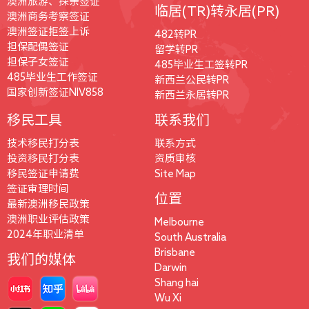
澳洲旅游、探亲签证
临居(TR)转永居(PR)
澳洲商务考察签证
澳洲签证拒签上诉
482转PR
担保配偶签证
留学转PR
担保子女签证
485毕业生工签转PR
485毕业生工作签证
新西兰公民转PR
国家创新签证NIV858
新西兰永居转PR
移民工具
联系我们
技术移民打分表
联系方式
投资移民打分表
资质审核
移民签证申请费
Site Map
签证审理时间
位置
最新澳洲移民政策
澳洲职业评估政策
Melbourne
2024年职业清单
South Australia
Brisbane
我们的媒体
Darwin
Shang hai
Wu Xi