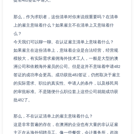
提名
482
签证申请人。
对你来说很
那么，作为求职者，这份清单
重要吗？在清单
上的雇主意味着什么？如果雇主不在清单上又意味着什
么？
可以聊一聊
认证雇主
今天我们
。在
清单上意味着什么？
如果雇主在这份清单上，意味着企业是合法经营，经营规
模较大，有实际需求雇佣海外技术工人，一般是大型的澳
洲公司和依赖海外雇员的公司。但是这
并不意味着申请
482
签证的成功率会更高。成功获批
482
签证，仍然取决于雇主
真实
的实际需求、职位的
性、申请人的条件，以及移民局
不是随便什么职位套上这些公司就能成功获
的审批标准。
批
482
了。
那么，
认证
不在
清单上的雇主意味着什么？
这是非常普遍的存在，在澳洲的企业也有大量的非认证雇
主正在从海外招聘员工。像一些餐馆，会计事务所，咨询