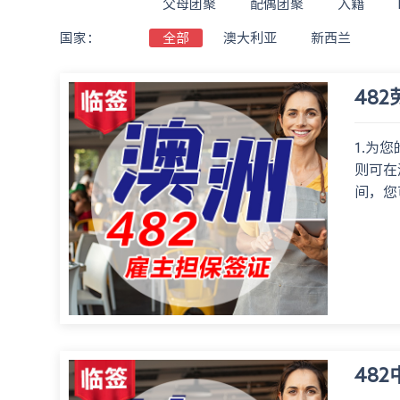
父母团聚
配偶团聚
入籍
国家：
全部
澳大利亚
新西兰
48
1.为
则可在
间，您
48