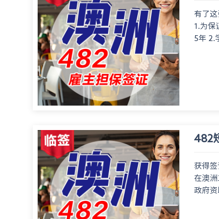
有了这
1.为
5年 2
48
获得签
在澳洲
政府资