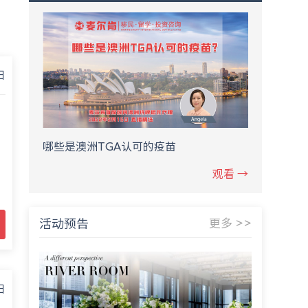
日
哪些是澳洲TGA认可的疫苗
观看 →
活动预告
更多 >>
日