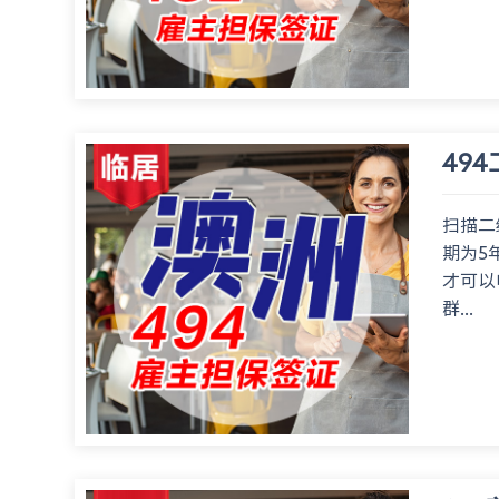
49
扫描二
期为5
才可以
群...