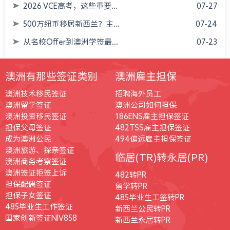
2026 VCE高考，这些重要...
07-27
500万纽币移居新西兰？主...
07-24
从名校Offer到澳洲学签最...
07-23
澳洲有那些签证类别
澳洲雇主担保
澳洲技术移民签证
招聘海外员工
澳洲留学签证
澳洲公司如何担保
澳洲投资移民签证
186ENS雇主担保签证
担保父母签证
482TSS雇主担保签证
成为澳洲公民
494偏远雇主担保签证
澳洲旅游、探亲签证
临居(TR)转永居(PR)
澳洲商务考察签证
澳洲签证拒签上诉
482转PR
担保配偶签证
留学转PR
担保子女签证
485毕业生工签转PR
485毕业生工作签证
新西兰公民转PR
国家创新签证NIV858
新西兰永居转PR