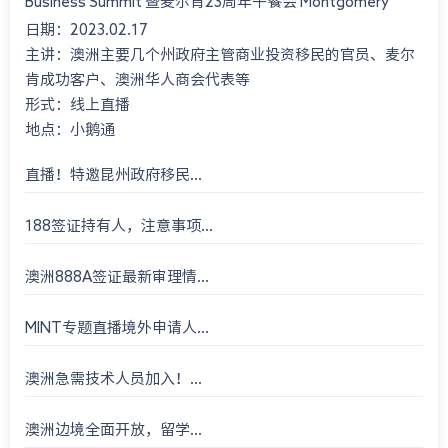
Business Summit 暨麦尔肯23周年午餐会 Montgomery
日期：2023.02.17
International Consultant 23rd An...
主讲：澳洲主要几个州政府主管商业投资移民的官员、麦尔
肯成功客户、澳洲华人商会代表等
形式：线上直播
地点：小鹅通
直播！特邀昆州政府移民...
188签证持有人，注意事项...
澳洲888A签证最新审理情...
MINT专题直播境外申请人...
澳洲急需技术人员加入！...
澳洲边境全面开放，留学...